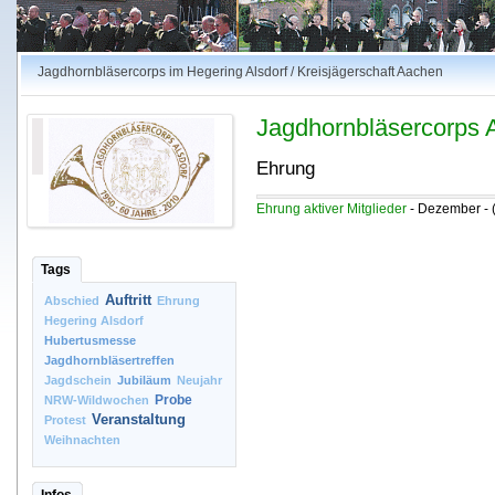
Jagdhornbläsercorps im Hegering Alsdorf / Kreisjägerschaft Aachen
Jagdhornbläsercorps A
Ehrung
Ehrung aktiver Mitglieder
- Dezember -
Tags
Auftritt
Abschied
Ehrung
Hegering Alsdorf
Hubertusmesse
Jagdhornbläsertreffen
Jagdschein
Jubiläum
Neujahr
Probe
NRW-Wildwochen
Veranstaltung
Protest
Weihnachten